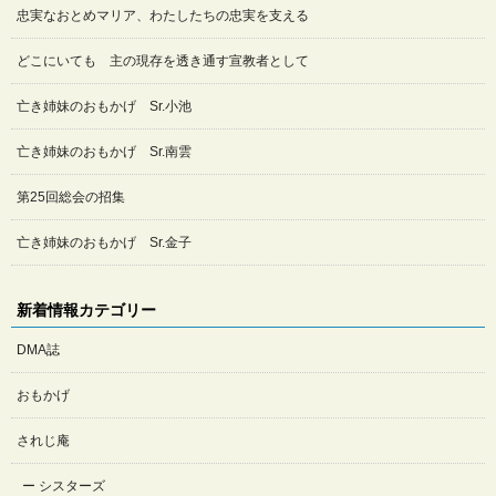
忠実なおとめマリア、わたしたちの忠実を支える
どこにいても 主の現存を透き通す宣教者として
亡き姉妹のおもかげ Sr.小池
亡き姉妹のおもかげ Sr.南雲
第25回総会の招集
亡き姉妹のおもかげ Sr.金子
新着情報カテゴリー
DMA誌
おもかげ
されじ庵
シスターズ