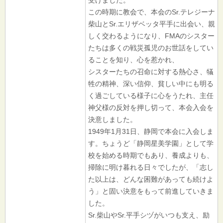
この時期に教会で、本会のSr.テレジーナ
柴山とSr.エリザベッタ平手に出会い、親
しく交わるようになり、FMAのシスター
たちは多くの戦災孤児のお世話をしてい
ることを知り、心を惹かれ、
シスターたちの召命に対する熱心さ、犠
牲の精神、深い信仰、貧しい中にも明る
く過ごしている様子に心をうたれ、主任
神父様の反対を押し切って、本会入会を
決意しました。
1949年1月31日、静岡で本会に入会しま
す。ちょうど「静岡星美学園」として学
校を始める時期でもあり、養成よりも、
掃除に明け暮れる日々でしたが、「志し
た以上は、どんな困難があっても続けよ
う」と固い決意をもって前進していきま
した。
Sr.柴山やSr.平手シヅがいつも支え、励