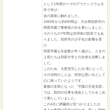
として1年間ローマのアウクシリウム大
学で学び、
会の源泉に触れました。
1993年から約8年間は、大分県別府市の
明星学園で事務長の任を果たしました。
そのうちの7年間は共同体の院長でもあ
りました。別府市の少子化の影響を受
け、
明星学園も生徒数が年々減少し、ときの
上長たちは別府大学との合併を決断しま
した。
このため、大変苦労したSr.澤にとって、
その当時のことは、特別な思い出として
心に残っていたようです。
最後の支部となった「守護の天使支部」
では、院内の仕事を使命として心をこめ
て果たしていました。
この4月に膵臓癌が見つかりましたが、
本人の希望で手術は行わず、苦しい闘病