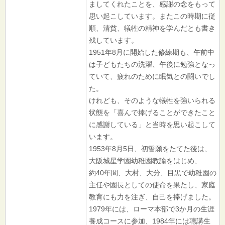
ましてくれたことを、感謝の念をもって
思い起こしています。またこの時期に従
順、清貧、犠牲の精神を学んだとも書き
残しています。
1951年8月に開始した修練期も、午前中
は子どもたちの洗濯、午後に勉強となっ
ていて、疲れのために眠気との闘いでし
た。
けれども、そのような犠牲を強いられる
状態を「喜んで捧げることができたこと
に感謝している」と当時を思い起こして
います。
1953年8月5日、初誓願をたてた後は、
大阪城星学園幼稚園教諭をはじめ、
約40年間、大村、大分、目黒で幼稚園の
主任や園長としての使命を果たし、家庭
教育にも力を注ぎ、自己を捧げました。
1979年には、ローマ本部で3か月の生涯
養成コースに参加、1984年には聴講生