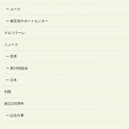
ユース
被災地サポートセンター
チルコラーレ
ニュース
世界
第24回総会
日本
列聖
創立150周年
記念行事
通信