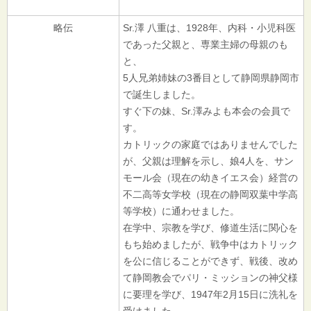
略伝
Sr.澤 八重は、1928年、内科・小児科医
であった父親と、専業主婦の母親のも
と、
5人兄弟姉妹の3番目として静岡県静岡市
で誕生しました。
すぐ下の妹、Sr.澤みよも本会の会員で
す。
カトリックの家庭ではありませんでした
が、父親は理解を示し、娘4人を、サン
モール会（現在の幼きイエス会）経営の
不二高等女学校（現在の静岡双葉中学高
等学校）に通わせました。
在学中、宗教を学び、修道生活に関心を
もち始めましたが、戦争中はカトリック
を公に信じることができず、戦後、改め
て静岡教会でパリ・ミッションの神父様
に要理を学び、1947年2月15日に洗礼を
受けました。