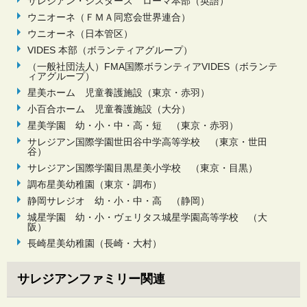
サレジアン・シスターズ ローマ本部（英語）
ウニオーネ（ＦＭＡ同窓会世界連合）
ウニオーネ（日本管区）
VIDES 本部（ボランティアグループ）
（一般社団法人）FMA国際ボランティアVIDES（ボランテ
ィアグループ）
星美ホーム 児童養護施設（東京・赤羽）
小百合ホーム 児童養護施設（大分）
星美学園 幼・小・中・高・短 （東京・赤羽）
サレジアン国際学園世田谷中学高等学校 （東京・世田
谷）
サレジアン国際学園目黒星美小学校 （東京・目黒）
調布星美幼稚園（東京・調布）
静岡サレジオ 幼・小・中・高 （静岡）
城星学園 幼・小・ヴェリタス城星学園高等学校 （大
阪）
長崎星美幼稚園（長崎・大村）
サレジアンファミリー関連