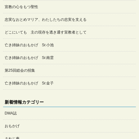
宣教の心をもつ聖性
忠実なおとめマリア、わたしたちの忠実を支える
どこにいても 主の現存を透き通す宣教者として
亡き姉妹のおもかげ Sr.小池
亡き姉妹のおもかげ Sr.南雲
第25回総会の招集
亡き姉妹のおもかげ Sr.金子
新着情報カテゴリー
DMA誌
おもかげ
されじ庵