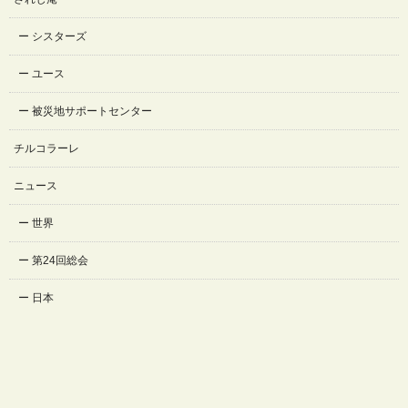
シスターズ
ユース
被災地サポートセンター
チルコラーレ
ニュース
世界
第24回総会
日本
列聖
創立150周年