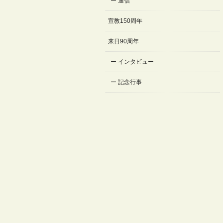
通信
宣教150周年
来日90周年
インタビュー
記念行事