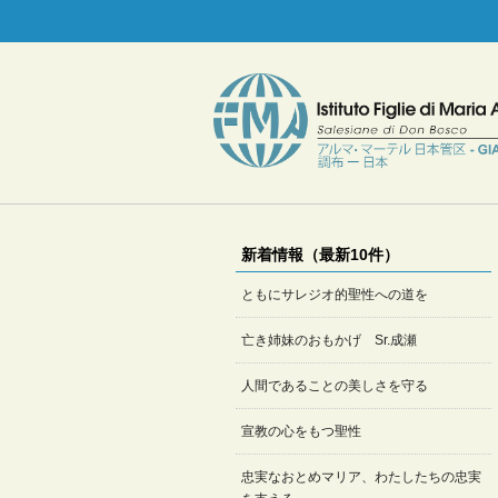
新着情報（最新10件）
ともにサレジオ的聖性への道を
亡き姉妹のおもかげ Sr.成瀬
人間であることの美しさを守る
宣教の心をもつ聖性
忠実なおとめマリア、わたしたちの忠実