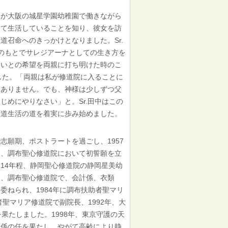
が大阪の城星学園幼稚園で働きながら
して生活していることを知り、彼女を訪
道召命へのきっかけとなりました。Sr.
eの導きのもとでサレジアーナとしての生き方を
たいとの希望を両親に打ち明けた時のこ
ました。「両親は私が修道院に入ることに
はありません。でも、神様は少しずつ父
じめにやりなさい」と。Sr.田中はこの
修道生活の道を着実に歩み始めました。
で志願期、ポストラートを過ごし、1957
5日、調布聖心修道院において初誓願を立
14年程、静岡聖心修道院の静岡星美幼
後、調布聖心修道院で、会計係、衣類
委ねられ、1984年に調布扶助者聖マリ
者聖マリア修道院で副院長、1992年、大
果たしました。1998年、東京守護の天
類係の任を果たし、やがて高齢により静