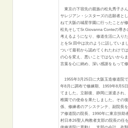
東京の下宿先の親族の松丸秀子さん
サレジアン・シスターズの志願者と
ねて大阪の城星学園に行ったことが修
松丸そしてSr.Giovanna Cont
考えるようになり、修道生活に入り
とをSr.田中は次のように話してい
ついて最初から認めてくれたわけで
の心を変え、悪いことではないからま
言葉を心に納め、深い感謝をもって
1955年3月25日に大阪玉造修道院
年8月に調布で修練期、1959年8月
てました。立願後、静岡に派遣され、
稚園での使命を果たしました。その
係、修練者のアシステンテ、副院長を
ア修道院の院長、1990年に東京扶助
村日本26聖人殉教者支部の院長の任を
使修道院に異動し、支部の会計、衣