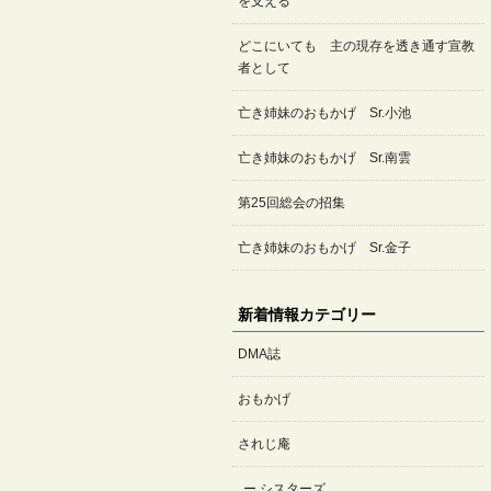
を支える
どこにいても 主の現存を透き通す宣教
者として
亡き姉妹のおもかげ Sr.小池
亡き姉妹のおもかげ Sr.南雲
第25回総会の招集
亡き姉妹のおもかげ Sr.金子
新着情報カテゴリー
DMA誌
おもかげ
されじ庵
シスターズ