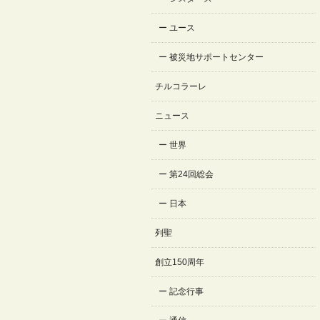
ユース
被災地サポートセンター
チルコラーレ
ニュース
世界
第24回総会
日本
列聖
創立150周年
記念行事