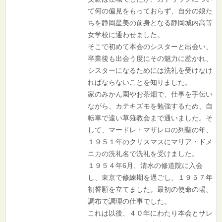
て何の偏見をもっておらず、自分の娘た
ちを静岡星美の前身となる静岡城内高等
女学校に通わせました。
そこで初めて本会のシスターと出会い、
卒業後も出会う度にその魅力に惹かれ、
シスターになるためには洗礼を受けなけ
ればならないことを知りました。
家のみかん園やお茶畑で、仕事を手伝い
ながら、カテキズモを勉強するため、自
転車で遠い草薙教会まで通いました。そ
して、マードレ・マザレロの列聖の年、
１９５１年のクリスマスにマリア・ドメ
ニカの洗礼名で洗礼を受けました。
１９５４年6月、清水の修道院に入会
し、東京で修練期を過ごし、１９５７年
初誓願を立てました。最初の使命の場、
調布で調理の仕事でした。
これは以後、４０年にわたり本会とサレ