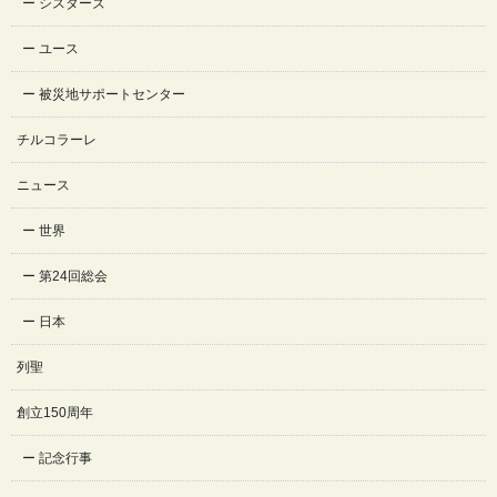
シスターズ
ユース
被災地サポートセンター
チルコラーレ
ニュース
世界
第24回総会
日本
列聖
創立150周年
記念行事