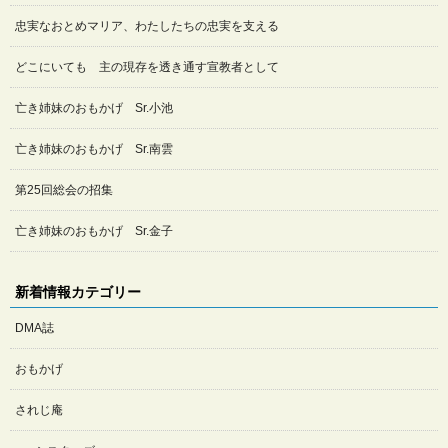
忠実なおとめマリア、わたしたちの忠実を支える
どこにいても 主の現存を透き通す宣教者として
亡き姉妹のおもかげ Sr.小池
亡き姉妹のおもかげ Sr.南雲
第25回総会の招集
亡き姉妹のおもかげ Sr.金子
新着情報カテゴリー
DMA誌
おもかげ
されじ庵