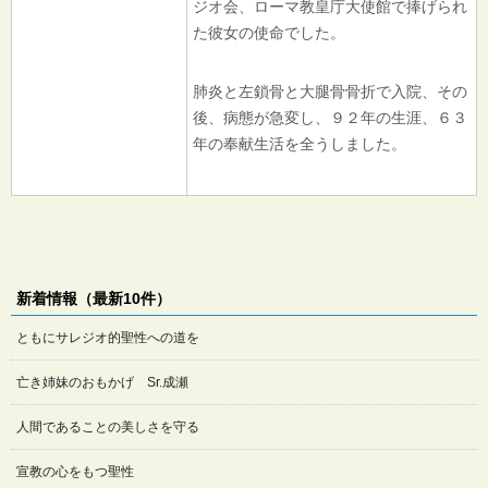
ジオ会、ローマ教皇庁大使館で捧げられ
た彼女の使命でした。
肺炎と左鎖骨と大腿骨骨折で入院、その
後、病態が急変し、９２年の生涯、６３
年の奉献生活を全うしました。
新着情報（最新10件）
ともにサレジオ的聖性への道を
亡き姉妹のおもかげ Sr.成瀬
人間であることの美しさを守る
宣教の心をもつ聖性