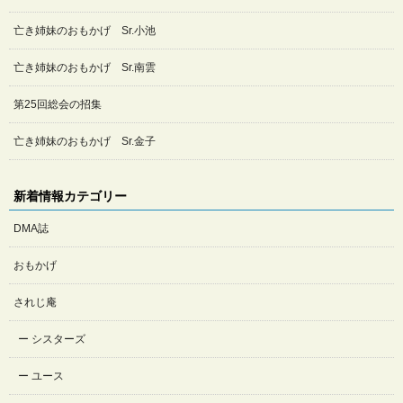
亡き姉妹のおもかげ Sr.小池
亡き姉妹のおもかげ Sr.南雲
第25回総会の招集
亡き姉妹のおもかげ Sr.金子
新着情報カテゴリー
DMA誌
おもかげ
されじ庵
シスターズ
ユース