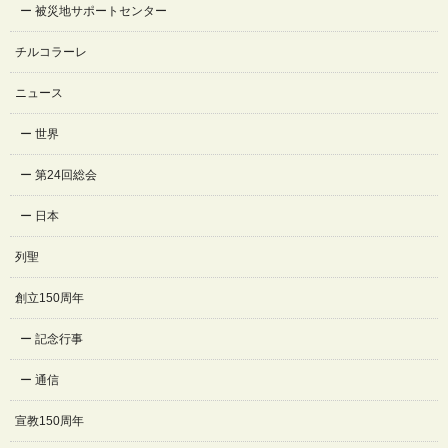
被災地サポートセンター
チルコラーレ
ニュース
世界
第24回総会
日本
列聖
創立150周年
記念行事
通信
宣教150周年