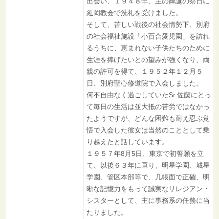
出会い、１９４８年、主の降誕の祭日に
延岡教会で洗礼を受けました。
そして、苦しい戦後の社会情勢下、別府
の社会福祉施設「小百合愛児園」を訪れ
るうちに、恵まれない子供たちのために
生涯を捧げたいとの望みが強くなり、両
親の許可を得て、１９５２年１２月５
日、別府聖心修道院で入会しました。
何不自由なく過ごしていたSr.佐藤にとっ
て毎日の生活は並大抵の苦労ではなかっ
たようですが、どんな困難も耐え忍ぶ覚
悟で入会した彼女は当然のこととして乗
り越えたと話しています。
１９５７年8月5日、東京で初誓願を立
て、以後６３年に亘り、明星学園、城星
学園、管区本部等で、几帳面で正確、明
晰な記憶力をもって誠実なサレジアン・
シスターとして、主に事務系の任務に当
たりました。