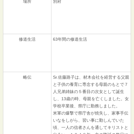
場所
別府
修道生活
63年間の修道生活
略伝
Sr.佐藤路子は、材木会社を経営する父親
と子供の養育に専念する母親のもとで７
人兄弟姉妹の５番目の次女として誕生
し、13歳の時、母親を亡くしました。女
学校卒業後、県庁に勤務しました。
米軍の爆撃で県庁舎が焼失し、家事手伝
いなをしがら、習い事に勤しんでいた
頃、一人の信者さんを通してキリストと