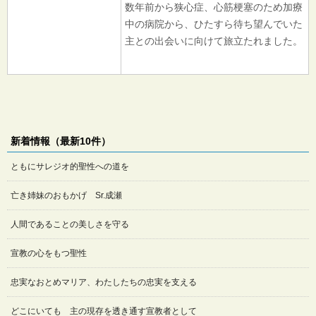
数年前から狭心症、心筋梗塞のため加療
中の病院から、ひたすら待ち望んでいた
主との出会いに向けて旅立たれました。
新着情報（最新10件）
ともにサレジオ的聖性への道を
亡き姉妹のおもかげ Sr.成瀬
人間であることの美しさを守る
宣教の心をもつ聖性
忠実なおとめマリア、わたしたちの忠実を支える
どこにいても 主の現存を透き通す宣教者として