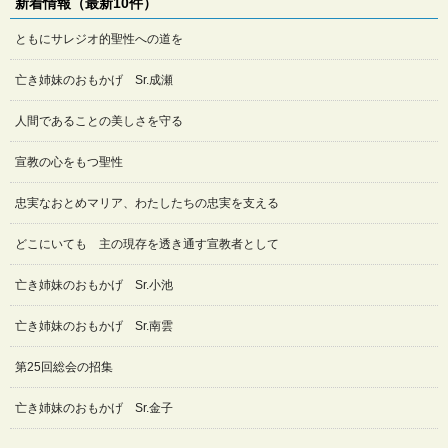
新着情報（最新10件）
ともにサレジオ的聖性への道を
亡き姉妹のおもかげ Sr.成瀬
人間であることの美しさを守る
宣教の心をもつ聖性
忠実なおとめマリア、わたしたちの忠実を支える
どこにいても 主の現存を透き通す宣教者として
亡き姉妹のおもかげ Sr.小池
亡き姉妹のおもかげ Sr.南雲
第25回総会の招集
亡き姉妹のおもかげ Sr.金子