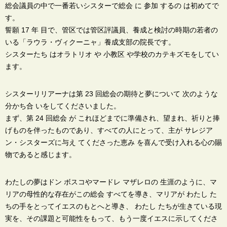
総会議員の中で一番若いシスターで総会 に 参加 するの は初めてで
す。
誓願 17 年 目で、管区では管区評議員、養成と検討の時期の若者の
いる「ラウラ・ヴィクーニャ」養成支部の院長です。
シスターたち はオラトリオ や 小教区 や学校のカテキズモをしてい
ます。
シスターリリアーナは第 23 回総会の期待と夢について 次のような
分かち合 いをしてくださいました。
まず、第 24 回総会 が これほどまでに準備され、望まれ、祈りと捧
げものを伴ったものであり、すべての人にとって、主が サレジア
ン・シスターズに与え てくださった恵み を喜んで受け入れる心の賜
物であると感じます。
わたしの夢はドン ボスコやマードレ マザレロの 生涯のように、マ
リアの母性的な存在がこの総会 すべてを導き、マリアが わたし た
ちの手をとってイエスのもとへと導き、 わたし たちが生きている現
実を、その課題と可能性をもって、もう一度イエスに示してくださ