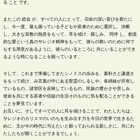
る こと です。
またこの 総会 が、すべての人にとって、召命の深い喜びを新たに
し、今一度、最も困っている子どもや若者のために選択し、決断
し、大きな宣教の熱意をもって、耳を傾け、親しみ、 同伴 し、創造
的な愛という真のサレジオ精神をもって、彼らの救いのために何で
もする用意があるように、彼らのいるところに 共にいることができ
るような時になることを願っています。
そして、これまで準備してきたシノドスの歩みを、素朴さと謙虚さ
をもって続け、み言葉の中にある聖霊のしるしや、各姉妹が共有し
ているもの、諸管区を反映しているもの、民族の豊かさや苦しみ、
使命を共にする若者や信徒の生活そのものに気を配ることができる
ことを夢見ています。
お互いに、そしてすべての人に耳を傾けることで、わたしたちは、
サレジオのカリスマのいのちを生み出す力を今日の世界で生きるた
めに、主が今の時代に与えたいと願っておられる新しさに、共にわ
たしたちが開くことができるでしょう。