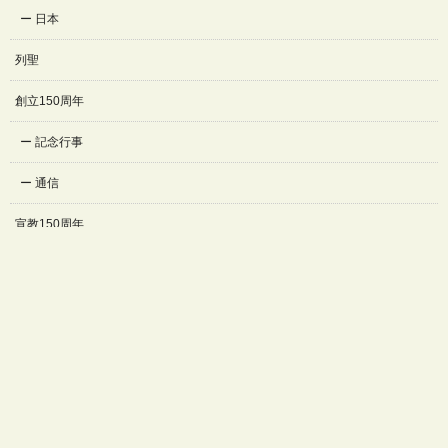
日本
列聖
創立150周年
記念行事
通信
宣教150周年
来日90周年
インタビュー
記念行事
プライバシーポリシーおよびソーシャルメディアポリシー
© Salesian Sisters日本管区公式ホームページ All right reserved.