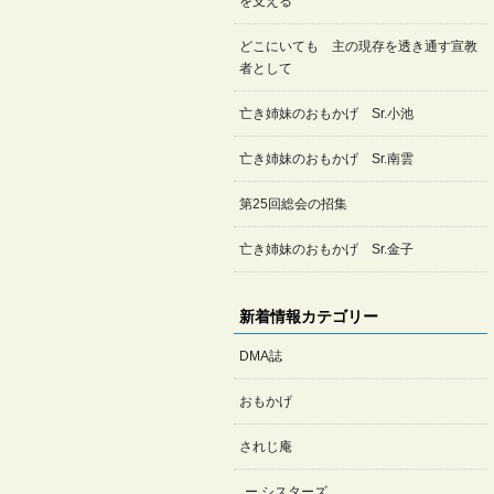
を支える
どこにいても 主の現存を透き通す宣教
者として
亡き姉妹のおもかげ Sr.小池
亡き姉妹のおもかげ Sr.南雲
第25回総会の招集
亡き姉妹のおもかげ Sr.金子
新着情報カテゴリー
DMA誌
おもかげ
されじ庵
シスターズ