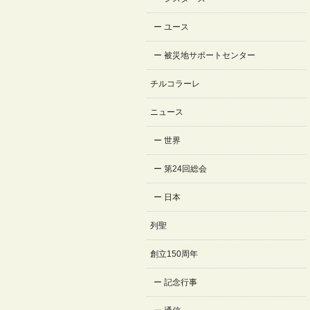
ユース
被災地サポートセンター
チルコラーレ
ニュース
世界
第24回総会
日本
列聖
創立150周年
記念行事