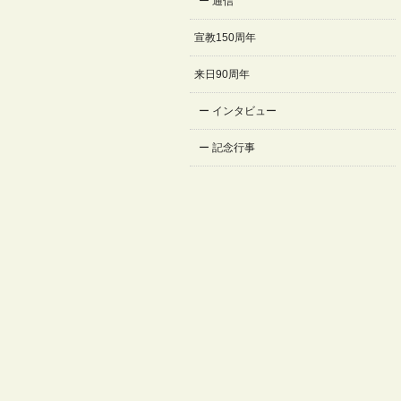
通信
宣教150周年
来日90周年
インタビュー
記念行事