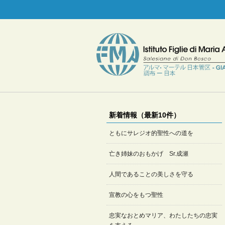
新着情報（最新10件）
ともにサレジオ的聖性への道を
亡き姉妹のおもかげ Sr.成瀬
人間であることの美しさを守る
宣教の心をもつ聖性
忠実なおとめマリア、わたしたちの忠実