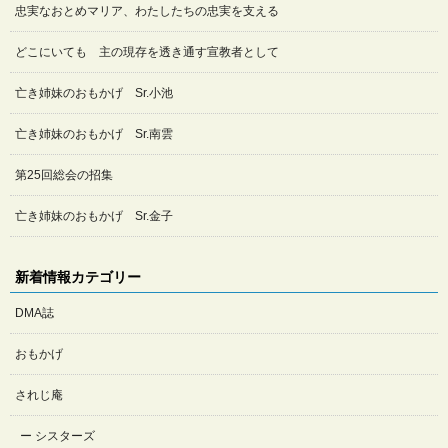
忠実なおとめマリア、わたしたちの忠実を支える
どこにいても 主の現存を透き通す宣教者として
亡き姉妹のおもかげ Sr.小池
亡き姉妹のおもかげ Sr.南雲
第25回総会の招集
亡き姉妹のおもかげ Sr.金子
新着情報カテゴリー
DMA誌
おもかげ
されじ庵
シスターズ