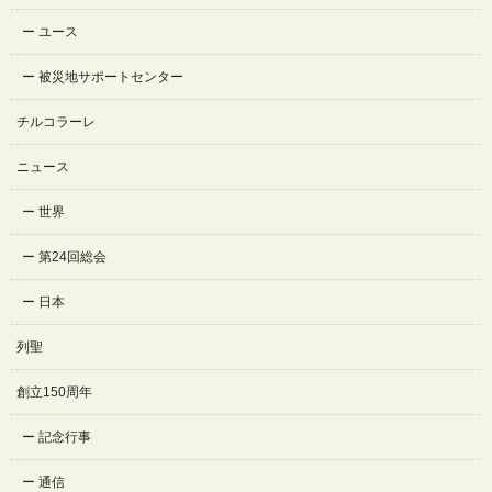
ユース
被災地サポートセンター
チルコラーレ
ニュース
世界
第24回総会
日本
列聖
創立150周年
記念行事
通信