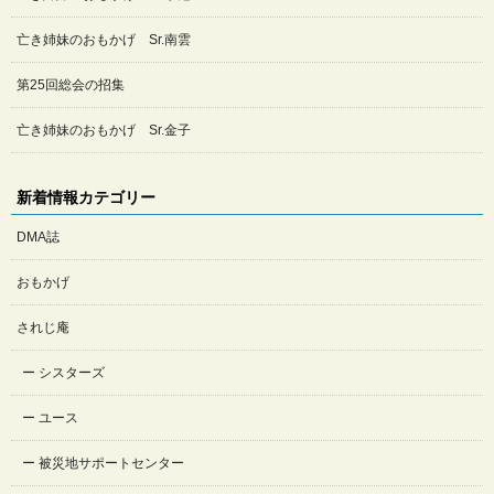
亡き姉妹のおもかげ Sr.南雲
第25回総会の招集
亡き姉妹のおもかげ Sr.金子
新着情報カテゴリー
DMA誌
おもかげ
されじ庵
シスターズ
ユース
被災地サポートセンター