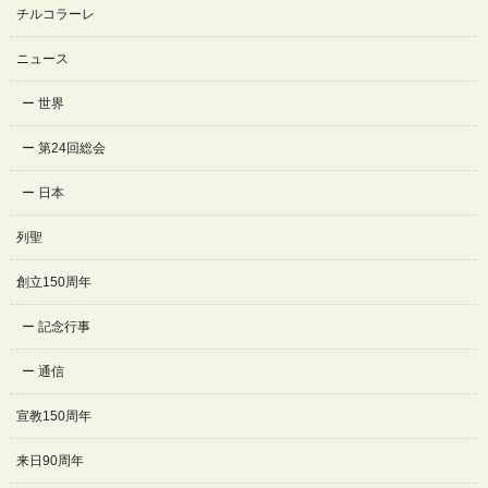
チルコラーレ
ニュース
世界
第24回総会
日本
列聖
創立150周年
記念行事
通信
宣教150周年
来日90周年