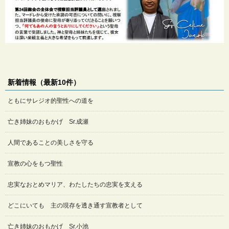
新着情報（最新10件）
ともにサレジオ的聖性への道を
亡き姉妹のおもかげ Sr.成瀬
人間であることの美しさを守る
宣教の心をもつ聖性
忠実なおとめマリア、わたしたちの忠実を支える
どこにいても 主の現存を透き通す宣教者として
亡き姉妹のおもかげ Sr.小池