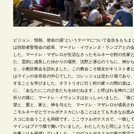
ビジョン、情熱、使命の源”というテーマについて会合をもちま
は扶助者聖母会の総長、マードレ・イヴォンヌ・ランゴアとの
した。マードレ・マザレロが生活なさったモルネーゼ村の生家
た、霊的に成長したゆかりの場所、沈黙と潜心のうちに、神か
と、小教区教会を訪れました。この教会こそ彼女がキリスト者
はマインの全存在の中心でした。コレッジョは交わり場であり
することを学びました。オラトリオに行く村の家々の間の道は
に、「あなたにこの少女たちをゆだねます」と呼ばれる神のご
祈りの後に、マードレ・イヴォンヌはおっしゃいました。「後
望と、愛と、家と、神を与えた マードレ・マザレロが成長さ
こモルネーゼとヴァルポナスカにいることはとても大きなお恵
スコに出会うことも同様です。ここヴァルポナスカで、一致し
マインはブドウ畑で働いていました。わたしたちと同じような
仕事ぶりを発揮していました。このヴァルポナスカの家の窓辺