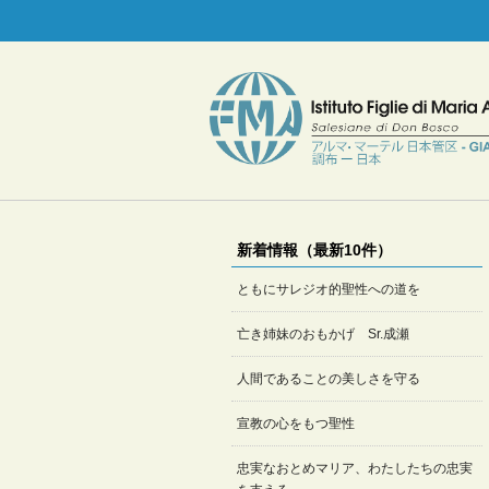
新着情報（最新10件）
ともにサレジオ的聖性への道を
亡き姉妹のおもかげ Sr.成瀬
人間であることの美しさを守る
宣教の心をもつ聖性
忠実なおとめマリア、わたしたちの忠実