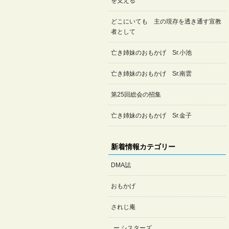
を支える
どこにいても 主の現存を透き通す宣教
者として
亡き姉妹のおもかげ Sr.小池
亡き姉妹のおもかげ Sr.南雲
第25回総会の招集
亡き姉妹のおもかげ Sr.金子
新着情報カテゴリー
DMA誌
おもかげ
されじ庵
シスターズ