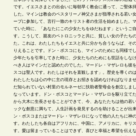
です。イエスさまとの出会いに毎朝早く教会に通って、ご聖体
した。マインは教会のペスタリーノ神父さまが指導される若い
ープに参加して、言行一致のキリスト者の生活を始めました。
ていた時に、「あなたにこの少女たちをゆだねます」というご
す。こうして、親友のペトロニッラと共に、貧しい女の子たち
た。これは、わたしたちもイエスと共に分かち合うならば、そ
りえることです。ドン・ボスコにも、マインのためにも同様で
少年たちを引率してきた時に、少女たちのためにも世話をしな
べき人はマインだと認めたのでした。マードレ・マザレロも彼
スコは聖人です。わたしはそれを直観します」。歴史を導くの
わたしたちは心の中に主の現存とお招きを認めなければなりま
だ知られていない村里のモルネーゼに扶助者聖母会を創立しま
なっています。ドン・ボスコとマードレ・マザレロを駆り立て
から大木に生長させることができて、今、あなたたちは他の若
ックな創意に満ちて、人生計画を発見するのを助けることが出
ン・ボスコまたはマードレ・マザレロになって他の人たちに神
す。わたしたち各自はアフリカに、中国に、アメリカに、キリ
す。愛は留まっていることはできず、喜びと幸福と希望を伝え