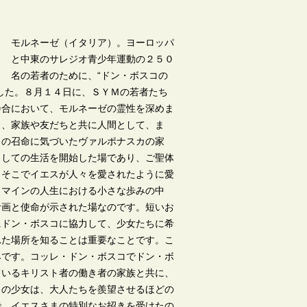
モルネーゼ（イタリア）。ヨーロッパ
と中東のサレジオ青少年運動の２５０
名の若者のために、“ドン・ボスコの
した。８月１４日に、ＳＹＭの若者たち
会合において、モルネーゼの霊性を深めま
と、家族や友だちと共に人間として、ま
らの召命に気づいたヴァルポナスカの家
としての生活を開始した場であり、ご聖体
、そこでイエスが人々を愛されたように愛
、マインの人生における小さな歩みの中
計画と使命が示された場なのです。短いお
にドン・ボスコに協力して、少女たちに希
れた場所を知ることは重要なことです。こ
みです。コッレ・ドン・ボスコでドン・ボ
ているキリスト者の働き者の家族と共に、
この少女は、大人たちを羨望させるほどの
で、イエスさまの特別なお招きを受けたの