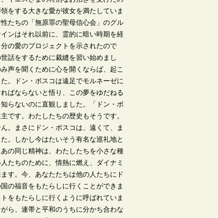
拝領をする大きな愛が彼女を満たしていま
女性たちの「無原罪の聖母信心会」のグル
マインはそれ以前に、霊的に暗い時期を経
自分の愛のプロジェクトを示されたので
の世話をするために裁縫を習い始めまし
のみ声を聞くために心を開くならば、起こ
した。ドン・ボスコは遠足でモルネーゼに
ければならないと悟り、この夢をゆだねる
を知らないのに直観しました。「ドン・ボ
は主です。わたしたちの歴史もそうです。
せん。まさにドン・ボスコは、遠くて、ま
した。しかし今はたいそう有名な巡礼地と
たあの同じ精神は、わたしたちを小さな種
い人たちのために、情熱に燃え、ダイナミ
来ます。今、あなたたちは他の人たちにド
の国の福音をもたらしに行くことができま
ストをもたらしに行くように呼ばれていま
ながら、連帯と平和のうちに分かち合わな