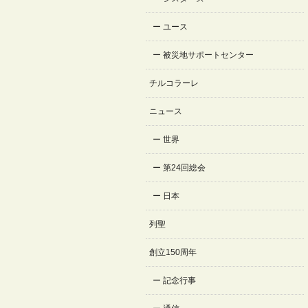
ユース
被災地サポートセンター
チルコラーレ
ニュース
世界
第24回総会
日本
列聖
創立150周年
記念行事