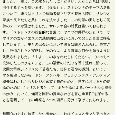
ました。「主よ、この水をわたしにください。わたしたちは傾聴し
同伴するすべを培います。（仮訳）」。ストレンナのテーマの選択
について、総長はトリノで扶助者聖マリアの祭日の際に、サレジオ
家族の長上たちと共にこれを決めました。この対話の実りとして同
伴のテーマが選ばれました。サレジオ会の総長は書いておられま
す。「ストレンナの綜合的な言葉は、ヤコブの井戸のほとりで、サ
マリアの女がイエスとの感動的な出会いにおいて発した言葉に呼応
しています」。主との出会いにおいて彼女は聞き入れられ、尊重さ
れ、評価されたと実感し、その心は、より貴重な何かを願うように
刺激されました。「主よ、この水をわたしにください。（いのちの
充満したこの水を）」と。この福音のくだりを導く流れに沿って、
次回の司教シノドスの「若者たち、信仰と召命の識別」というテー
マを展望しながら、ドン・アンヘル・フェルナンデス・アルティメ
総長はわたしたちサレジオ家族全員のためと、世界におけるその使
命のために、“キリスト者として、また召命によるパーソナルな成長
の歩みにおいて、傾聴と同伴の貴重なわざを育む重要性”を深めるこ
とを意図して、その考察を５つの項目に分けて挙げておられます。
無関心のままに放置しない出会い
。これはイエスとサマリアの女と