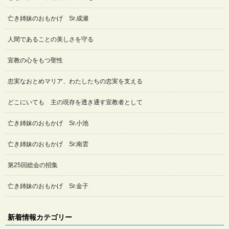
亡き姉妹のおもかげ Sr.成瀬
人間であることの美しさを守る
宣教の心をもつ聖性
忠実なおとめマリア、わたしたちの忠実を支える
どこにいても 主の現存を透き通す宣教者として
亡き姉妹のおもかげ Sr.小池
亡き姉妹のおもかげ Sr.南雲
第25回総会の招集
亡き姉妹のおもかげ Sr.金子
新着情報カテゴリー