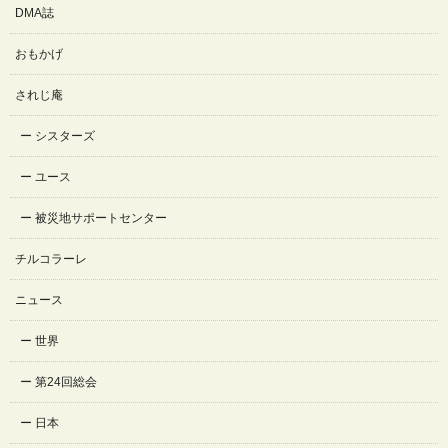
DMA誌
おもかげ
されじ庵
シスターズ
ユース
被災地サポートセンター
チルコラーレ
ニュース
世界
第24回総会
日本