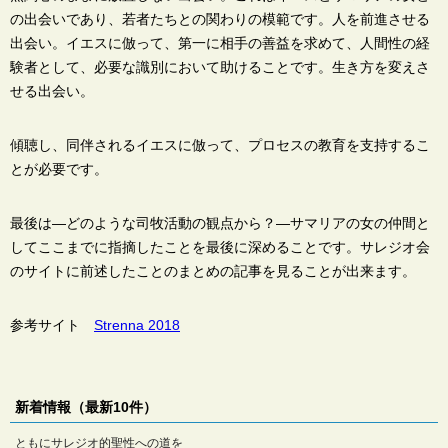
の出会いであり、若者たちとの関わりの模範です。
人を前進させる
出会い。
イエスに倣って、第一に相手の善益を求めて、人間性の経
験者として、必要な識別において助けることです。
生き方を変えさ
せる出会い。
傾聴し、同伴されるイエスに倣って、プロセスの教育を支持するこ
とが必要です。
最後は―
どのような司牧活動の観点から？―
サマリアの女の仲間と
してここまでに指摘したことを最後に深めることです。サレジオ会
のサイトに前述したことのまとめの記事を見ることが出来ます。
参考サイト
Strenna 2018
新着情報（最新10件）
ともにサレジオ的聖性への道を