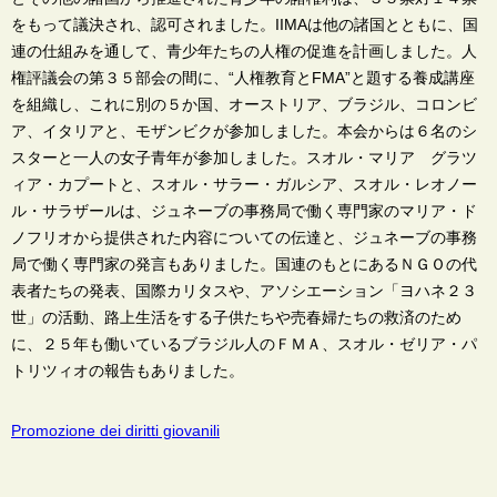
をもって議決され、認可されました。IIMAは他の諸国とともに、国
連の仕組みを通して、青少年たちの人権の促進を計画しました。人
権評議会の第３５部会の間に、“人権教育とFMA”と題する養成講座
を組織し、これに別の５か国、オーストリア、ブラジル、コロンビ
ア、イタリアと、モザンビクが参加しました。本会からは６名のシ
スターと一人の女子青年が参加しました。スオル・マリア グラツ
ィア・カプートと、スオル・サラー・ガルシア、スオル・レオノー
ル・サラザールは、ジュネーブの事務局で働く専門家のマリア・ド
ノフリオから提供された内容についての伝達と、ジュネーブの事務
局で働く専門家の発言もありました。国連のもとにあるＮＧＯの代
表者たちの発表、国際カリタスや、アソシエーション「ヨハネ２３
世」の活動、路上生活をする子供たちや売春婦たちの救済のため
に、２５年も働いているブラジル人のＦＭＡ、スオル・ゼリア・パ
トリツィオの報告もありました。
Promozione dei diritti giovanili