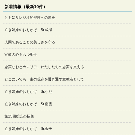
新着情報（最新10件）
ともにサレジオ的聖性への道を
亡き姉妹のおもかげ Sr.成瀬
人間であることの美しさを守る
宣教の心をもつ聖性
忠実なおとめマリア、わたしたちの忠実を支える
どこにいても 主の現存を透き通す宣教者として
亡き姉妹のおもかげ Sr.小池
亡き姉妹のおもかげ Sr.南雲
第25回総会の招集
亡き姉妹のおもかげ Sr.金子