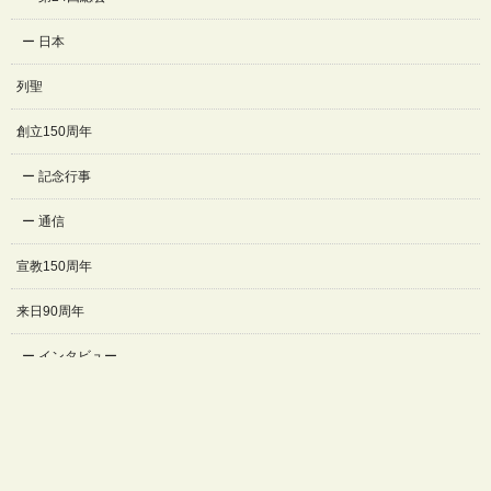
日本
列聖
創立150周年
記念行事
通信
宣教150周年
来日90周年
インタビュー
記念行事
プライバシーポリシーおよびソーシャルメディアポリシー