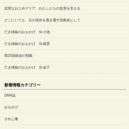
忠実なおとめマリア、わたしたちの忠実を支える
どこにいても 主の現存を透き通す宣教者として
亡き姉妹のおもかげ Sr.小池
亡き姉妹のおもかげ Sr.南雲
第25回総会の招集
亡き姉妹のおもかげ Sr.金子
新着情報カテゴリー
DMA誌
おもかげ
されじ庵