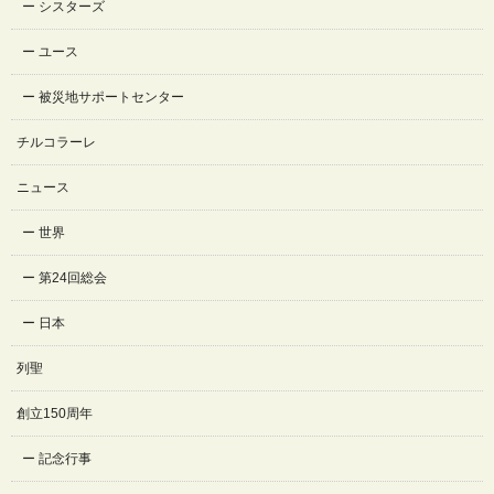
シスターズ
ユース
被災地サポートセンター
チルコラーレ
ニュース
世界
第24回総会
日本
列聖
創立150周年
記念行事