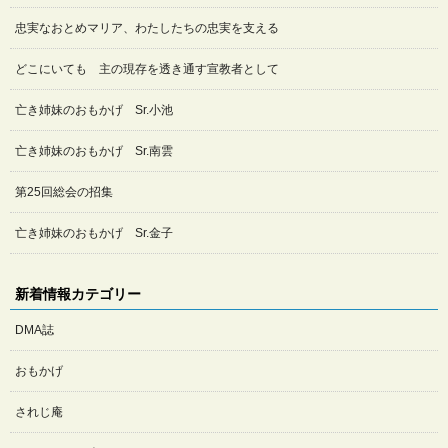
忠実なおとめマリア、わたしたちの忠実を支える
どこにいても 主の現存を透き通す宣教者として
亡き姉妹のおもかげ Sr.小池
亡き姉妹のおもかげ Sr.南雲
第25回総会の招集
亡き姉妹のおもかげ Sr.金子
新着情報カテゴリー
DMA誌
おもかげ
されじ庵