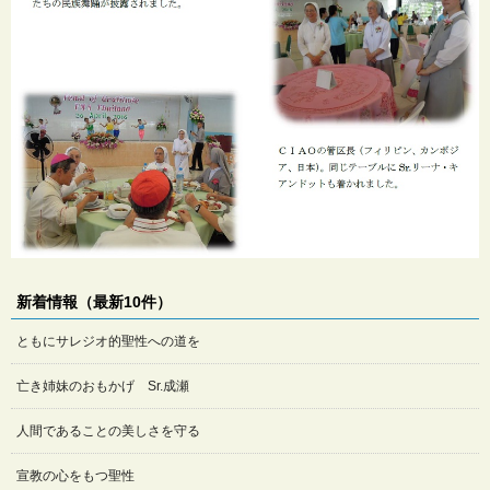
新着情報（最新10件）
ともにサレジオ的聖性への道を
亡き姉妹のおもかげ Sr.成瀬
人間であることの美しさを守る
宣教の心をもつ聖性