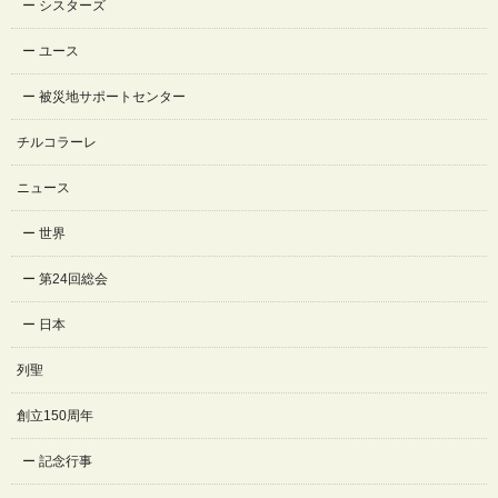
シスターズ
ユース
被災地サポートセンター
チルコラーレ
ニュース
世界
第24回総会
日本
列聖
創立150周年
記念行事