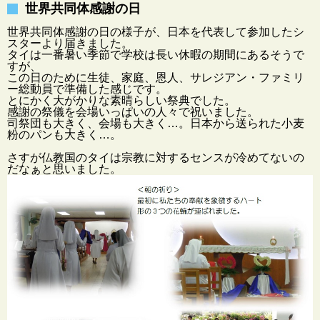
世界共同体感謝の日
世界共同体感謝の日の様子が、日本を代表して参加したシ
スターより届きました。
タイは一番暑い季節で
学校は長い休暇の期間にあるそうで
すが、
この日のために
生徒、家庭、恩人、サレジアン・ファミリ
ー
総動員で準備した感じです。
とにかく大がかりな素晴らしい祭典でした。
感謝の祭儀を
会場いっぱいの人々で祝いました。
司祭団も大きく、会場も大きく…。日本から送られた
小麦
粉のパンも
大きく…。
さすが仏教国のタイは
宗教に対するセンスが
冷めてないの
だなぁと思いました。