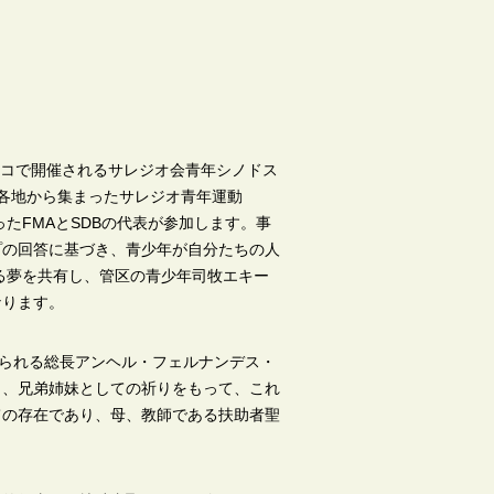
スコで開催されるサレジオ会青年シノドス
う。世界各地から集まったサレジオ青年運動
たFMAとSDBの代表が参加します。事
プの回答に基づき、青少年が自分たちの人
る夢を共有し、管区の青少年司牧エキー
なります。
えられる総長アンヘル・フェルナンデス・
し、兄弟姉妹としての祈りをもって、これ
ての存在であり、母、教師である扶助者聖