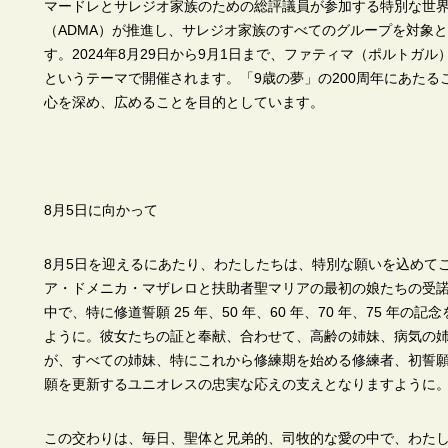
マードレとサレジオ家族のための総評議員が参加する特別な世
（ADMA）が推進し、サレジオ家族のすべてのグループを対象
す。2024年8月29日から9月1日まで、ファティマ（ポルトガ
というテーマで開催されます。「9歳の夢」の200周年にあた
心を深め、広めることを目的としています。
8
月5日に向かって
8月5日を迎えるにあたり、わたしたちは、特別な願いを込めて
ア・ドメニカ・マザレロと扶助者聖マリアの最初の娘たちの受
中で、特に修道誓願 25 年、50 年、60 年、70 年、75 年
ように。彼女たちの証と奉献、合わせて、高齢の姉妹、病気の
が、すべての姉妹、特にこれから修練期を始める修練者、初誓
願を更新するユニオレスの忠実な応えの支えとなりますように
この交わりは、毎日、聖体と兄弟的、司牧的な愛の中で、わた