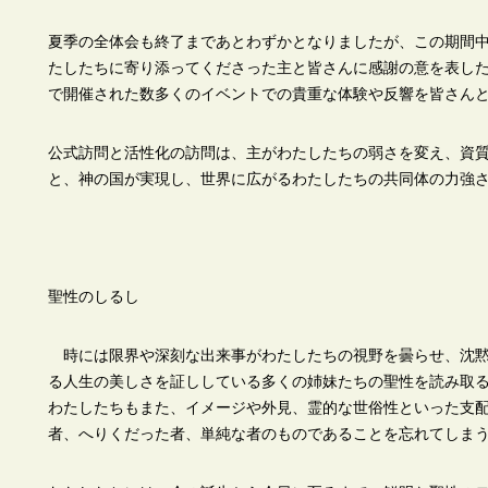
夏季の全体会も終了まであとわずかとなりましたが、この期間
たしたちに寄り添ってくださった主と皆さんに感謝の意を表し
で開催された数多くのイベントでの貴重な体験や反響を皆さん
公式訪問と活性化の訪問は、主がわたしたちの弱さを変え、資
と、神の国が実現し、世界に広がるわたしたちの共同体の力強
聖性のしるし
時には限界や深刻な出来事がわたしたちの視野を曇らせ、沈黙
る人生の美しさを証ししている多くの姉妹たちの聖性を読み取
わたしたちもまた、イメージや外見、霊的な世俗性といった支
者、へりくだった者、単純な者のものであることを忘れてしま