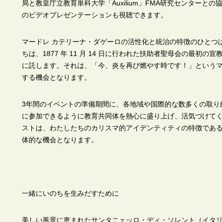
局と教皇庁立教育単科大学「Auxilium」FMA研究センター
のビデオプレゼンテーションも視聴できます。
マードレ カテリーナ・ダゲーロの活性化と統治の特徴のひとつ
ちは、1877 年 11 月 14 日に行われた扶助者聖母会の最初の
に託します。それは、「今、炎を再び燃やす時です！」というマ
する機会となります。
3年間のイベントの準備期間に、各地域や国際的な数多くの取り
に参加できるように教育共同体を熱心に盛り上げ、活気づけて
ストは、わたしたちのカリスマ的アイデンティティの特徴であ
体的な機会となります。
一緒にいのちを生みだすために
美しい風景に恵まれたサンタニェッロ・ディ・ソレント（イタ