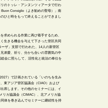
ポリのトッレ・アンヌンツィアータで行わ
uon Consiglio（よき勧めの聖母）」南
いのひと時をもって終えることができまし
任を求められる作業に再び着手するため、
良く生きる機会を与えて下さった管区共同
ローザ」支部で行われた、14人の新管区
。兄弟愛、祈り、分かち合いの雰囲気の中
回総会に照らして、活性化と統治の奉仕を
-2027）で計画されている「いのちを生み
、東アジア管区協議会（CIAO）および
が出席します。その他のセミナーには、イ
メリカ協議会（CIMAC）、北アメリカ協
共同体を巻き込んでセミナーに継続性を持