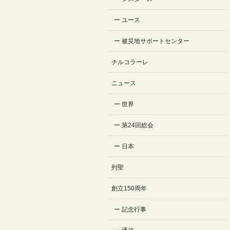
ユース
被災地サポートセンター
チルコラーレ
ニュース
世界
第24回総会
日本
列聖
創立150周年
記念行事