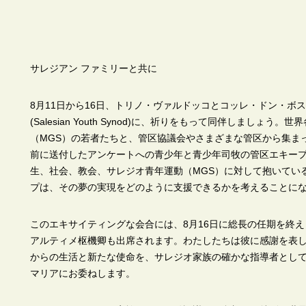
サレジアン ファミリーと共に
8月11日から16日、トリノ・ヴァルドッコとコッレ・ドン・ボ
(Salesian Youth Synod)に、祈りをもって同伴しましょ
（MGS）の若者たちと、管区協議会やさまざまな管区から集まっ
前に送付したアンケートへの青少年と青少年司牧の管区エキー
生、社会、教会、サレジオ青年運動（MGS）に対して抱いてい
プは、その夢の実現をどのように支援できるかを考えることに
このエキサイティングな会合には、8月16日に総長の任期を終
アルティメ枢機卿も出席されます。わたしたちは彼に感謝を表
からの生活と新たな使命を、サレジオ家族の確かな指導者とし
マリアにお委ねします。