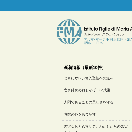
新着情報（最新10件）
ともにサレジオ的聖性への道を
亡き姉妹のおもかげ Sr.成瀬
人間であることの美しさを守る
宣教の心をもつ聖性
忠実なおとめマリア、わたしたちの忠実