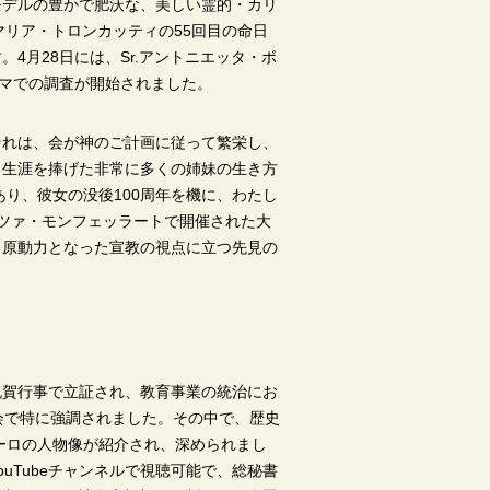
モデルの豊かで肥沃な、美しい霊的・カリ
.マリア・トロンカッティの55回目の命日
4月28日には、Sr.アントニエッタ・ボ
ーマでの調査が開始されました。
それは、会が神のご計画に従って繁栄し、
く生涯を捧げた非常に多くの姉妹の生き方
り、彼女の没後100周年を機に、わたし
ツァ・モンフェッラートで開催された大
る原動力となった宣教の視点に立つ先見の
祝賀行事で立証され、教育事業の統治にお
会で特に強調されました。その中で、歴史
ーロの人物像が紹介され、深められまし
uTubeチャンネルで視聴可能で、総秘書