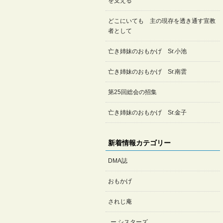
を支える
どこにいても 主の現存を透き通す宣教
者として
亡き姉妹のおもかげ Sr.小池
亡き姉妹のおもかげ Sr.南雲
第25回総会の招集
亡き姉妹のおもかげ Sr.金子
新着情報カテゴリー
DMA誌
おもかげ
されじ庵
シスターズ