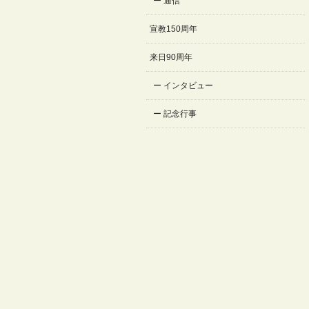
通信
宣教150周年
来日90周年
インタビュー
記念行事