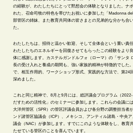
の経験が、わたしたちにとって黙想会の体験となりました。ナ
れた、召命司牧の特色を帯びたお祝いに参加した「Madonna del B
部管区の姉妹、また教育共同体の皆さまとの兄弟的な分かち合
た。
わたしたちは、招待と温かい歓迎、そして全体会という重い責
わたしたちのエネルギーを回復させてもらったこの経験をより
体に感謝します。カステルガンドルフォ（ローマ）の「サンタ 
長の受け入れと養成の期間も、強い家族的精神が特徴的でした
で、相互作用的、ワークショップ形式、実践的な方法で、第24
深めました。
これと同じ精神で、8月と9月には、総評議会プログラム（2022
だすための活性化」のセミナーに参加します。これらの会議には
大洋州管区（SPR）の管区評議会員および各分野の調整担当者
ンド諸管区協議会（ICP）、メキシコ、アンティル諸島・中央ア
議会（NAC）が参加します。すでにこのような体験をし、教育
たせている管区のことを喜んでいます。