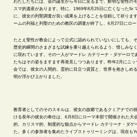
わたしたちには、会の誕生から今日に至るまで、鮮明な聖性の
スマ的遺産があります。特に、1969年8月25日に亡くなったSr
に、彼女の列聖調査が良い成果を上げることを信頼して祈ります。
ームの列福と列聖のための教区の調査が終了し、6月27日にロ
たとえ聖性が教会によって公式に認められていないにしても、
歴史的瞬間のさまざまな試練を乗り越えられるよう、惜しみな
に現れています。その一人がマードレ カテリーナ・ダゲーロであ
たちはその姿をますます再発見しつつあります。昨年2月にニッ
会では、彼女の人間的、霊的に目立つ資質と、世界を抱きしめ
明が浮かび上がりました。
教育者としてのそのスキルは、彼女の故郷であるクミアナでの
ける長年の彼女の奉仕は、6月8日にローマ本部で開催された大
的、カリスマ的、制度的な観点からマードレ カテリーナ・ダゲ
た。多くの参加者を集めたライブストゥリーミングは、現在もYo