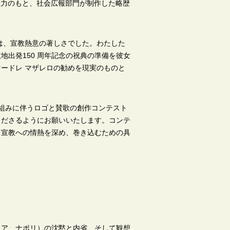
との協力のもと、社会広報部門が制作した略歴
は、宣教熱意の著しさでした。わたした
宣教地出発150 周年記念の祝典の準備を彼女
ードレ マザレロの勧めを現実のものと
組みに伴うロゴと賛歌の創作コンテスト
くださるようにお願いいたします。コンテ
る宣教への情熱を深め、巻き込むための具
リア、ナポリ）の沈黙と内省、そして観想