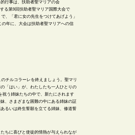
界的行事は、扶助者聖マリアの会
とする第9回扶助者聖マリア国際大会で
ル）で、「君に女の先生をつけてあげよう」
るこの年に、大会は扶助者聖マリアへの信
このチルコラーレを終えましょう。聖マリ
諾の「はい」が、わたしたち一人ひとりの
の記念を祝う姉妹たちの中で、新たにされます
姉妹、さまざまな困難の中にある姉妹の証
願あるいは終生誓願を立てる姉妹、修道誓
。
したちに喜びと使徒的情熱が与えられなが