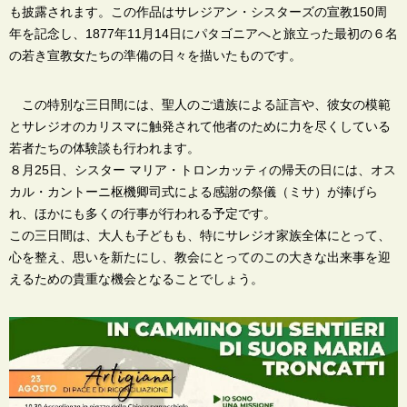
も披露されます。この作品はサレジアン・シスターズの宣教150周
年を記念し、1877年11月14日にパタゴニアへと旅立った最初の６名
の若き宣教女たちの準備の日々を描いたものです。
この特別な三日間には、聖人のご遺族による証言や、彼女の模範
とサレジオのカリスマに触発されて他者のために力を尽くしている
若者たちの体験談も行われます。
８月25日、シスター マリア・トロンカッティの帰天の日には、オス
カル・カントーニ枢機卿司式による感謝の祭儀（ミサ）が捧げら
れ、ほかにも多くの行事が行われる予定です。
この三日間は、大人も子どもも、特にサレジオ家族全体にとって、
心を整え、思いを新たにし、教会にとってのこの大きな出来事を迎
えるための貴重な機会となることでしょう。