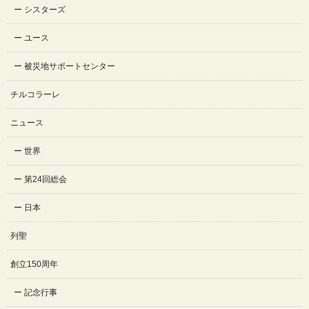
シスターズ
ユース
被災地サポートセンター
チルコラーレ
ニュース
世界
第24回総会
日本
列聖
創立150周年
記念行事