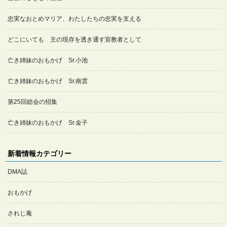
忠実なおとめマリア、わたしたちの忠実を支える
どこにいても 主の現存を透き通す宣教者として
亡き姉妹のおもかげ Sr.小池
亡き姉妹のおもかげ Sr.南雲
第25回総会の招集
亡き姉妹のおもかげ Sr.金子
新着情報カテゴリー
DMA誌
おもかげ
されじ庵