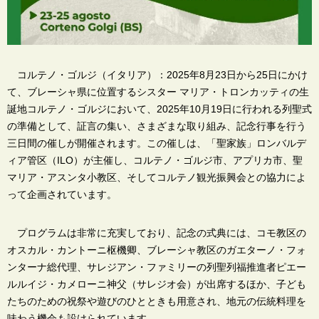
コルテノ・ゴルジ（イタリア）：2025年8月23日から25日にかけ
て、ブレーシャ県に位置するシスター マリア・トロンカッティの生
誕地コルテノ・ゴルジにおいて、2025年10月19日に行われる列聖式
の準備として、証言の集い、さまざまな取り組み、記念行事を行う
三日間の催しが開催されます。この催しは、「聖家族」ロンバルデ
ィア管区（ILO）が主催し、コルテノ・ゴルジ市、アプリカ市、聖
マリア・アスンタ小教区、そしてコルテノ観光振興会との協力によ
って企画されています。
プログラムは非常に充実しており、記念の式典には、コモ教区の
オスカル・カントーニ枢機卿、ブレーシャ教区のガエターノ・フォ
ンターナ総代理、サレジアン・ファミリーの列聖列福推進者ピエー
ルルイジ・カメローニ神父（サレジオ会）が出席するほか、子ども
たちのための祝祭や遊びのひとときも用意され、地元の伝統料理を
味わう機会も設けられています。