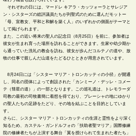
それぞれの日には、マードレ キアラ・カッツォーラとサレジア
ン・シスターズの総評議員たちが列聖式のために選んだモットー
「母、宣教女、平和と和解を築く人」のいずれかの側面がテーマと
して掲げられます。
また、この近い将来の聖人の記念日（8月25日）を前に、参加者は
彼女が生まれ育った場所を訪れることができます。生家や幼少期か
ら通っていた洗礼の教会を訪ね、彼女が歩んだコルテノの道や、放
牧の仕事で親しんだ山道をたどるひとときが用意されています。
8月24日には「シスター マリア・トロンカッティの小径」が開通
し、同名の団体によって創設された「カンミーノ・デッレ・コメー
テ（彗星の道）」の一部となります。この巡礼道は、トレモラーダ
司教の最初の司牧書簡に着想を得ており、ブレーシャの地にゆかり
の聖人たちの足跡をたどり、その地を結ぶことを目的としていま
す。
さらに、シスター マリア・トロンカッティの生涯と霊性をより深く
知るため、カステル・ガンドルフォの「扶助者聖マリア」国際修練
院の修練者たちが上演する舞台「翼を授けられて生まれた者たち」