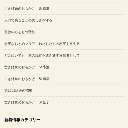
亡き姉妹のおもかげ Sr.成瀬
人間であることの美しさを守る
宣教の心をもつ聖性
忠実なおとめマリア、わたしたちの忠実を支える
どこにいても 主の現存を透き通す宣教者として
亡き姉妹のおもかげ Sr.小池
亡き姉妹のおもかげ Sr.南雲
第25回総会の招集
亡き姉妹のおもかげ Sr.金子
新着情報カテゴリー