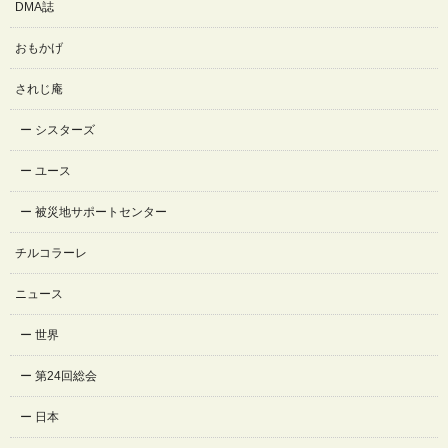
DMA誌
おもかげ
されじ庵
シスターズ
ユース
被災地サポートセンター
チルコラーレ
ニュース
世界
第24回総会
日本