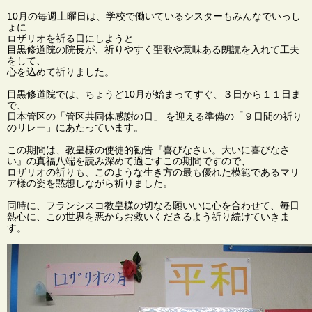
10月の毎週土曜日は、学校で働いているシスターもみんなでいっし
ょに
ロザリオを祈る日にしようと
目黒修道院の院長が、祈りやすく聖歌や意味ある朗読を入れて工夫
をして、
心を込めて祈りました。
目黒修道院では、ちょうど10月が始まってすぐ、３日から１１日ま
で、
日本管区の「管区共同体感謝の日」 を迎える準備の「９日間の祈り
のリレー」にあたっています。
この期間は、教皇様の使徒的勧告『喜びなさい。大いに喜びなさ
い』の真福八端を読み深めて過ごすこの期間ですので、
ロザリオの祈りも、このような生き方の最も優れた模範であるマリ
ア様の姿を黙想しながら祈りました。
同時に、フランシスコ教皇様の切なる願いいに心を合わせて、毎日
熱心に、この世界を悪からお救いくださるよう祈り続けていきま
す。