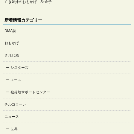
亡き姉妹のおもかげ Sr.金子
新着情報カテゴリー
DMA誌
おもかげ
されじ庵
シスターズ
ユース
被災地サポートセンター
チルコラーレ
ニュース
世界