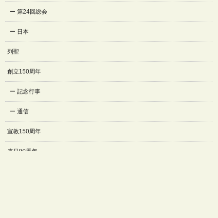
第24回総会
日本
列聖
創立150周年
記念行事
通信
宣教150周年
来日90周年
インタビュー
記念行事