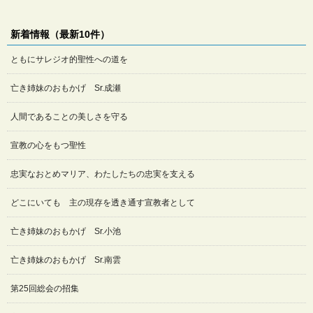
新着情報（最新10件）
ともにサレジオ的聖性への道を
亡き姉妹のおもかげ Sr.成瀬
人間であることの美しさを守る
宣教の心をもつ聖性
忠実なおとめマリア、わたしたちの忠実を支える
どこにいても 主の現存を透き通す宣教者として
亡き姉妹のおもかげ Sr.小池
亡き姉妹のおもかげ Sr.南雲
第25回総会の招集